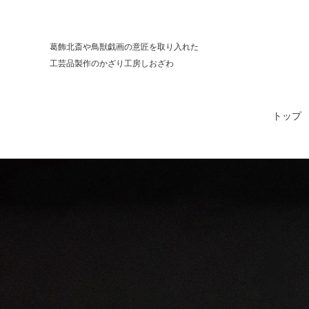
葛飾北斎や⿃獣戯画の意匠を取り⼊れた
⼯芸品製作のかざり⼯房しおざわ
トップ