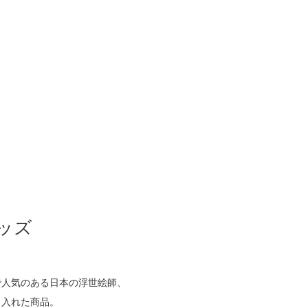
ッズ
で⼈気のある⽇本の浮世絵師、
り⼊れた商品。