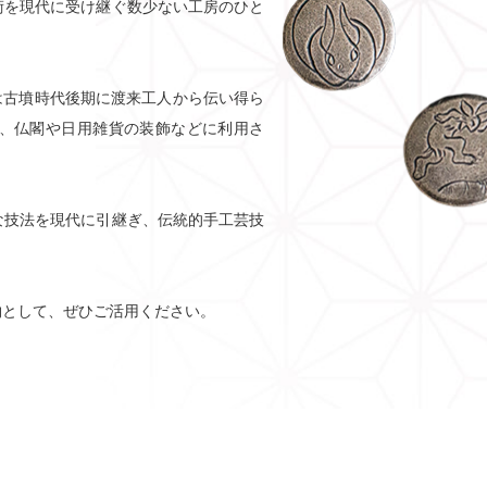
術を現代に受け継ぐ数少ない⼯房のひと
は古墳時代後期に渡来⼯⼈から伝い得ら
、仏閣や⽇⽤雑貨の装飾などに利⽤さ
。
な技法を現代に引継ぎ、伝統的⼿⼯芸技
物として、ぜひご活⽤ください。