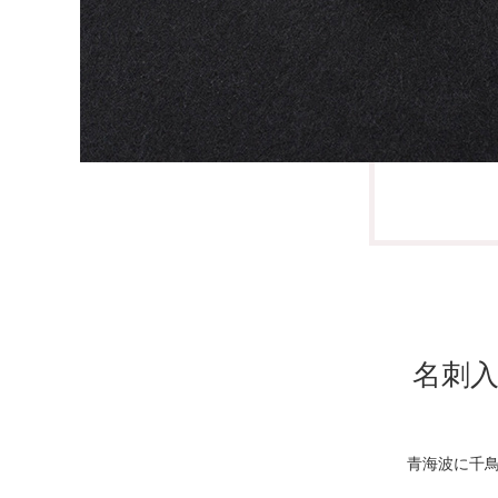
名刺
⻘海波に千