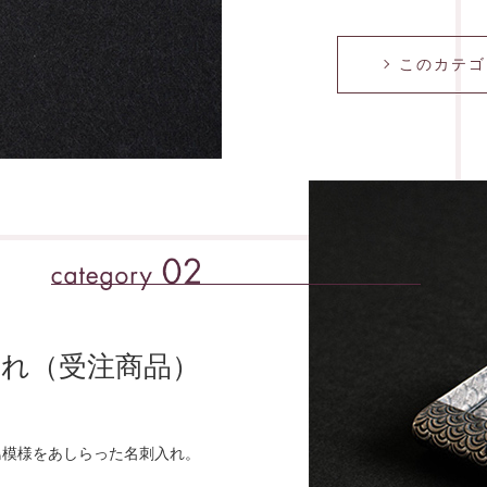
このカテゴ
⼊れ（受注商品）
⿃模様をあしらった名刺⼊れ。