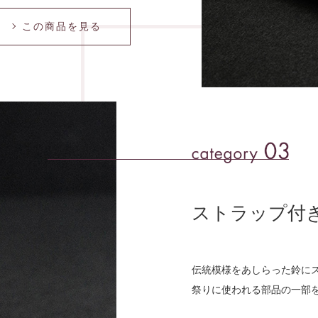
この商品を⾒る
ストラップ付
伝統模様をあしらった鈴に
祭りに使われる部品の⼀部