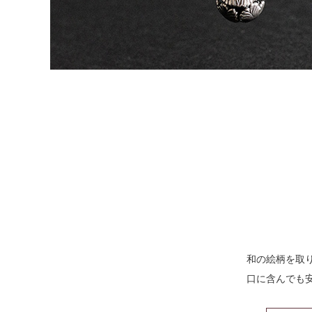
和の絵柄を取
⼝に含んでも