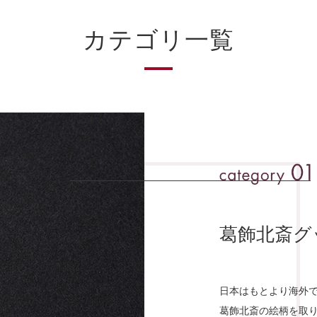
カテゴリ一覧
葛飾北斎グ
⽇本はもとより海外
葛飾北斎の絵柄を取