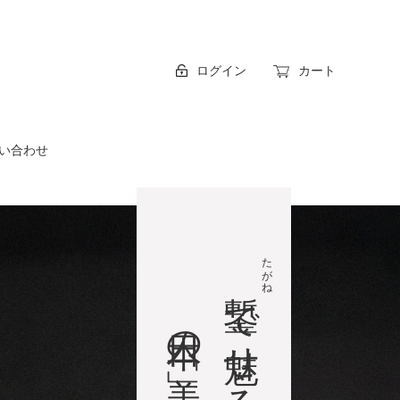
ログイン
カート
い合わせ
たがね
で魅せる
⽇本の「美」