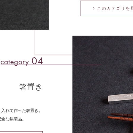
このカテゴリを
箸置き
り⼊れて作った箸置き。
安全な錫製品。