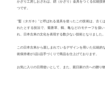
かざり⼯房しおざわは、錺（かざり）⾦具をつくる伝統技
つです。
"鏨（タガネ）"と呼ばれる道具を使ったこの技術は、古く
れたとする技法で、菊唐草、鶴、⻲などのモチーフを扱い
れ、⽇本古来の⽂化を表現する数少ない技術となりました
この⽇本古来から親しまれているデザインを⽤いた伝統的
術保持者が1品1品⼿づくりで商品を仕上げております。
お気に⼊りの⽇⽤使いとして、また、親⽇家の⽅への贈り